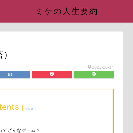
ミケの人生要約
幻塔）
2022-10-14
tents
[
]
hide
幻塔）ってどんなゲーム？